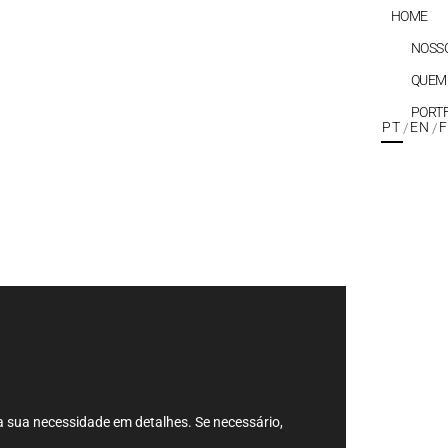
HOME
NOSS
QUEM
PORT
PT
EN
/
/
NOSSOS SE
QUEM SOM
sua necessidade em detalhes. Se necessário,