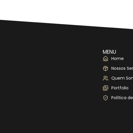
MENU
Home
Nossos Se
Quem So
Portfolio
Política d