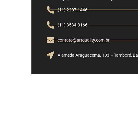
(11) 2207-1446
(11) 3534-3166
contato@artquality.com.br
Alameda Araguacema, 103 – Tamboré, Bar